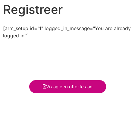
Registreer
[arm_setup id="1" logged_in_message="You are already
logged in."]
Klik op de onderstaande knop om een aangepaste
offerte speciaal voor jouw school te ontvangen.
Doe dit alleen als je speciale wensen hebt of als je je
voor meer dan 16 gebruikers wil abonneren.
Vraag een offerte aan