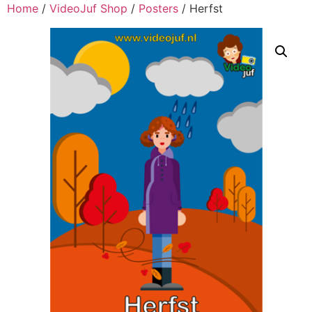
Home
/
VideoJuf Shop
/
Posters
/ Herfst