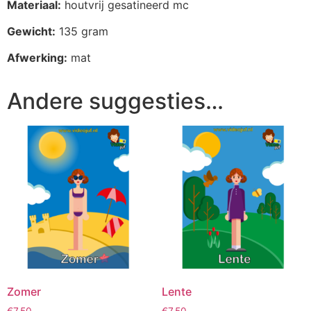
Materiaal:
houtvrij gesatineerd mc
Gewicht:
135 gram
Afwerking:
mat
Andere suggesties…
Zomer
Lente
€
7,50
€
7,50