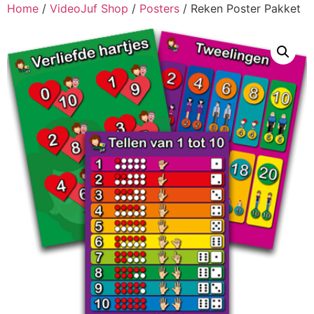
Home
/
VideoJuf Shop
/
Posters
/ Reken Poster Pakket